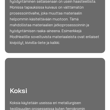
hyödyntäminen sellaisenaan on usein haasteellista.
Monissa tapauksissa kuivaus on välttämätön
prosessointivaihe, joka muuttaa materiaalin
helpommin käsiteltävään muotoon. Tämä
mahdollistaa materiaalien jatkoprosessoinnin ja
hyödyntämisen raaka-aineena. Esimerkkejä
ModHeatille soveltuvista materiaaleista ovat erilaiset
kivipölyt, kivivilla-liete ja kalkki.
Koksi
Koksia käytetään useissa eri metallurgisen
teollisuuden prosesseissa kuten ferrokromin