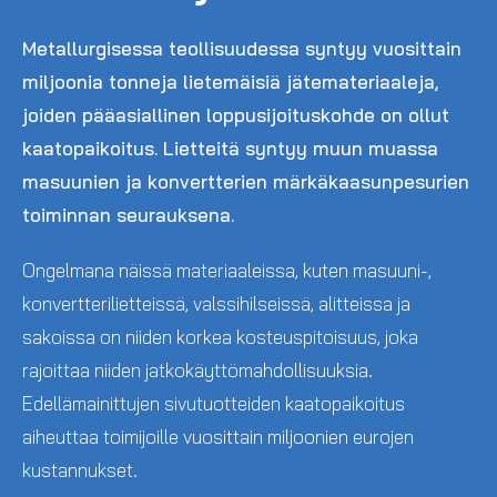
Metallurgisessa teollisuudessa syntyy vuosittain
miljoonia tonneja lietemäisiä jätemateriaaleja,
joiden pääasiallinen loppusijoituskohde on ollut
kaatopaikoitus. Lietteitä syntyy muun muassa
masuunien ja konvertterien märkäkaasunpesurien
toiminnan seurauksena.
Ongelmana näissä materiaaleissa, kuten masuuni-,
konvertterilietteissä, valssihilseissä, alitteissa ja
sakoissa on niiden korkea kosteuspitoisuus, joka
rajoittaa niiden jatkokäyttömahdollisuuksia.
Edellämainittujen sivutuotteiden kaatopaikoitus
aiheuttaa toimijoille vuosittain miljoonien eurojen
kustannukset.