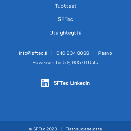
Tuotteet
SFTec
Ota yhteyttä
info@sftec.fi
|
040 834 8088
|
Paavo
Havaksen tie 5 F, 90570 Oulu
SFTec LinkedIn
© SFTec 2023 |
Tietosuojaseloste