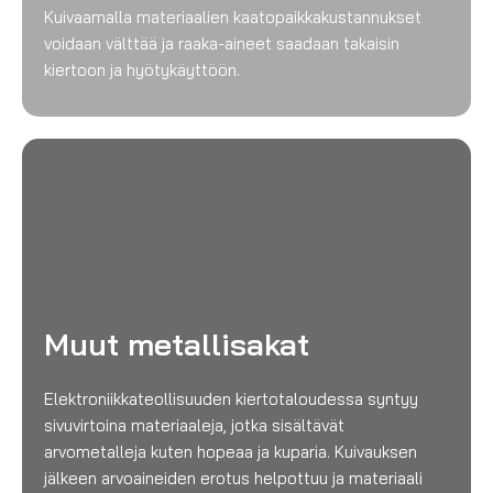
Kuivaamalla materiaalien kaatopaikkakustannukset
voidaan välttää ja raaka-aineet saadaan takaisin
kiertoon ja hyötykäyttöön.
Muut metallisakat
Elektroniikkateollisuuden kiertotaloudessa syntyy
sivuvirtoina materiaaleja, jotka sisältävät
arvometalleja kuten hopeaa ja kuparia. Kuivauksen
jälkeen arvoaineiden erotus helpottuu ja materiaali