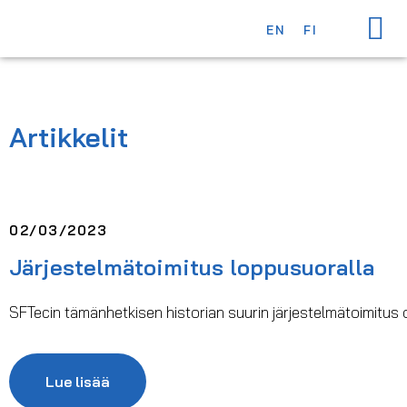
OTA YHTEY
EN
FI
Artikkelit
02/03/2023
Järjestelmätoimitus loppusuoralla
SFTecin tämänhetkisen historian suurin järjestelmätoimitus 
Lue lisää