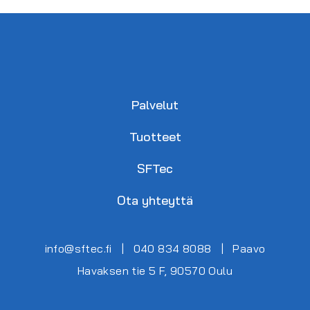
Palvelut
Tuotteet
SFTec
Ota yhteyttä
info@sftec.fi
|
040 834 8088
|
Paavo
Havaksen tie 5 F, 90570 Oulu