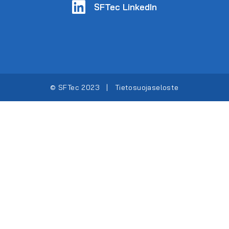
SFTec LinkedIn
© SFTec 2023 |
Tietosuojaseloste