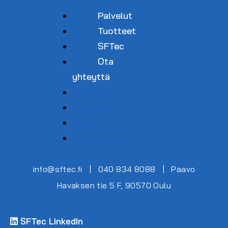
Palvelut
Tuotteet
SFTec
Ota
yhteyttä
Palvelut
Tuotteet
SFTec
Ota yhteyttä
info@sftec.fi
|
040 834 8088
|
Paavo
Havaksen tie 5 F, 90570 Oulu
SFTec LinkedIn